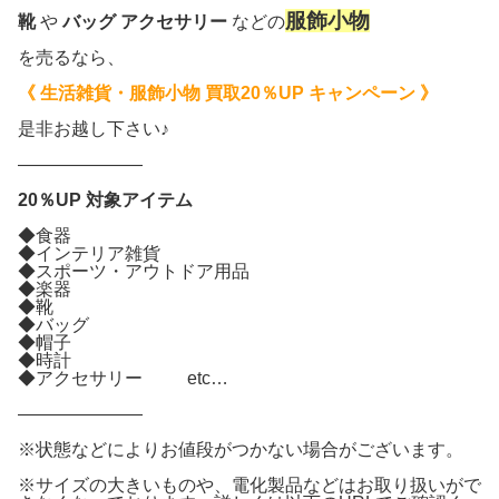
服飾小物
靴
や
バッグ アクセサリー
などの
を売るなら、
《 生活雑貨・服飾小物 買取20％UP キャンペーン 》
是非お越し下さい♪
———————
20％UP 対象アイテム
◆食器
◆インテリア雑貨
◆スポーツ・アウトドア用品
◆楽器
◆靴
◆バッグ
◆帽子
◆時計
◆アクセサリー etc…
———————
※状態などによりお値段がつかない場合がございます。
※サイズの大きいものや、電化製品などはお取り扱いがで