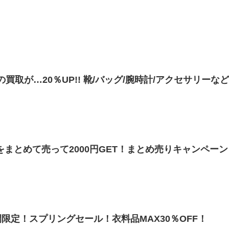
【4/29~5/14】小物類の買取が…20％UP!! 靴/バッグ/腕時計/アクセサリーな
をまとめて売って2000円GET！まとめ売りキャンペーン
日間限定！スプリングセール！衣料品MAX30％OFF！